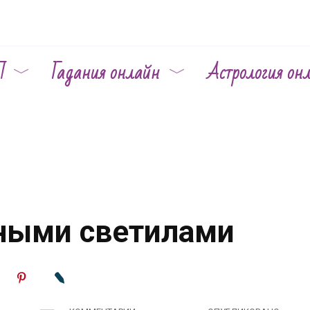
П
Гадания онлайн
Астрология он
сными светилами