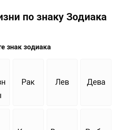
зни по знаку Зодиака
е знак зодиака
зн
Рак
Лев
Дева
ы