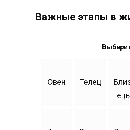
Важные этапы в жи
Выберит
Овен
Телец
Бли
ец