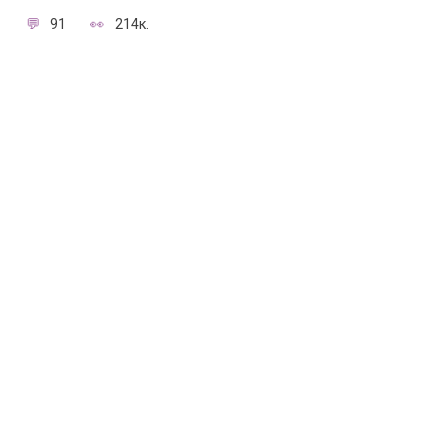
91
214к.